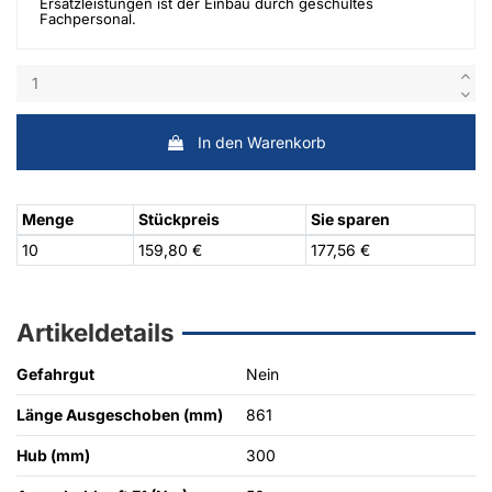
Ersatzleistungen ist der Einbau durch geschultes
Fachpersonal.
In den Warenkorb
Menge
Stückpreis
Sie sparen
10
159,80 €
177,56 €
Artikeldetails
Gefahrgut
Nein
Länge Ausgeschoben (mm)
861
Hub (mm)
300