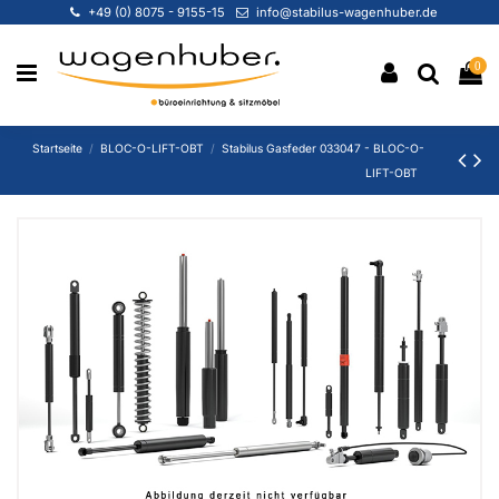
+49 (0) 8075 - 9155-15
info@stabilus-wagenhuber.de
0
Startseite
BLOC-O-LIFT-OBT
Stabilus Gasfeder 033047 - BLOC-O-
LIFT-OBT