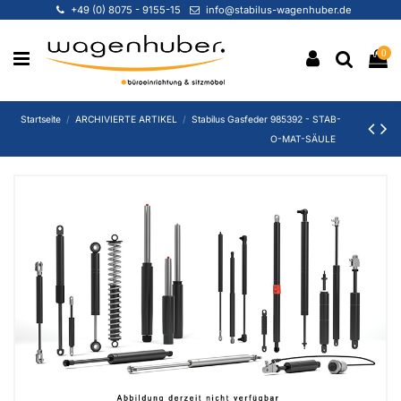
+49 (0) 8075 - 9155-15
info@stabilus-wagenhuber.de
0
Startseite
ARCHIVIERTE ARTIKEL
Stabilus Gasfeder 985392 - STAB-
O-MAT-SÄULE