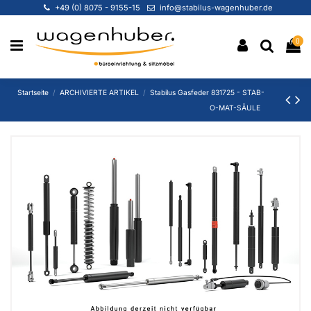
+49 (0) 8075 - 9155-15
info@stabilus-wagenhuber.de
0
Startseite
ARCHIVIERTE ARTIKEL
Stabilus Gasfeder 831725 - STAB-
O-MAT-SÄULE