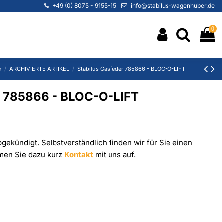
+49 (0) 8075 - 9155-15
info@stabilus-wagenhuber.de
0
e
ARCHIVIERTE ARTIKEL
Stabilus Gasfeder 785866 - BLOC-O-LIFT
r 785866 - BLOC-O-LIFT
gekündigt. Selbstverständlich finden wir für Sie einen
hmen Sie dazu kurz
Kontakt
mit uns auf.