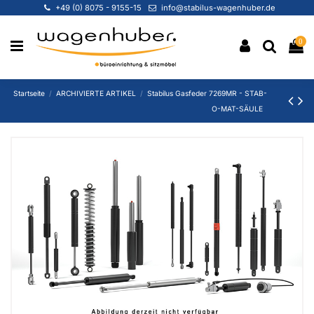
+49 (0) 8075 - 9155-15
info@stabilus-wagenhuber.de
0
Startseite
ARCHIVIERTE ARTIKEL
Stabilus Gasfeder 7269MR - STAB-
O-MAT-SÄULE