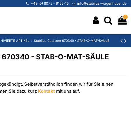
+49 (0) 8075 - 9155-15
info@stabilus-wagenhuber.de
0
HIVIERTE ARTIKEL
Stabilus Gasfeder 670340 - STAB-O-MAT-SÄULE
er 670340 - STAB-O-MAT-SÄULE
gekündigt. Selbstverständlich finden wir für Sie einen
hmen Sie dazu kurz
Kontakt
mit uns auf.