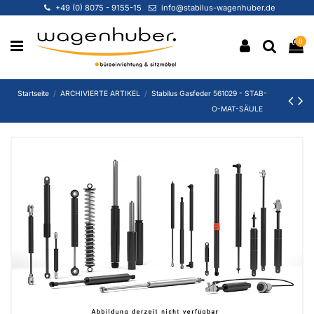
+49 (0) 8075 - 9155-15
info@stabilus-wagenhuber.de
0
Startseite
ARCHIVIERTE ARTIKEL
Stabilus Gasfeder 561029 - STAB-
O-MAT-SÄULE