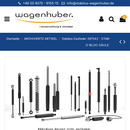
+49 (0) 8075 - 9155-15
info@stabilus-wagenhuber.de
0
Startseite
ARCHIVIERTE ARTIKEL
Stabilus Gasfeder 297542 - STAB-
O-BLOC-SÄULE